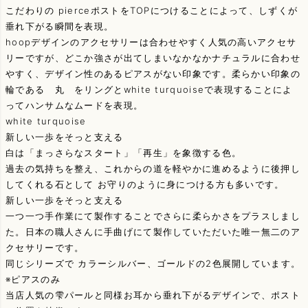
こだわりの pierceポストをTOPにつけることによって、しずくが
垂れ下がる瞬間を表現。
hoopデザインのアクセサリーは合わせやすく人気の高いアクセサ
リーですが、どこか強さが出てしまいなかなかナチュラルに合わせ
やすく、デザイン性のあるピアスがない印象です。柔らかい印象の
輪である 丸 をリングとwhite turquoiseで表現することによ
ってハンサムなムードを表現。
white turquoise
新しい一歩をそっと支える
白は「まっさらなスタート」「再生」を象徴する色。
過去の気持ちを整え、これからの道を軽やかに進めるように後押し
してくれる石として お守りのように身につける方も多いです。
新しい一歩をそっと支える
一つ一つ手作業にて製作することでさらに柔らかさをプラスしまし
た。日本の職人さんに手曲げにて製作していただいた唯一無二のア
クセサリーです。
同じシリーズで カラーシルバー、ゴールドの2色展開しています。
※ピアスのみ
当店人気の雫パールと同様お耳から垂れ下がるデザインで、ポスト