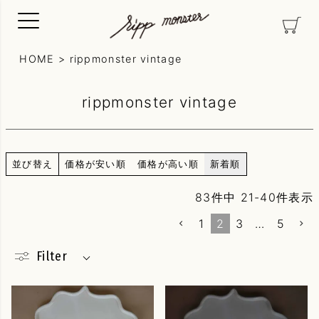
HOME
rippmonster vintage
rippmonster vintage
並び替え
価格が安い順
価格が高い順
新着順
83
件中
21
-
40
件表示
1
2
3
…
5
Filter
素材
Silver
Gold