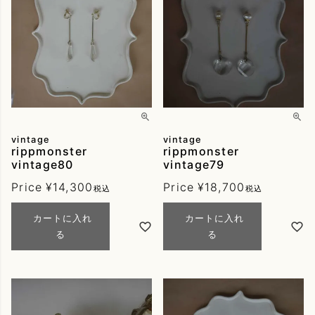
Pearl
アイテム
Pierce
Earring
Earcuff
Choker
Other
vintage
vintage
rippmonster
rippmonster
アレルギー加工可能
vintage80
vintage79
Price
¥
14,300
Price
¥
18,700
税込
税込
検索する
カートに入れ
カートに入れ
る
る