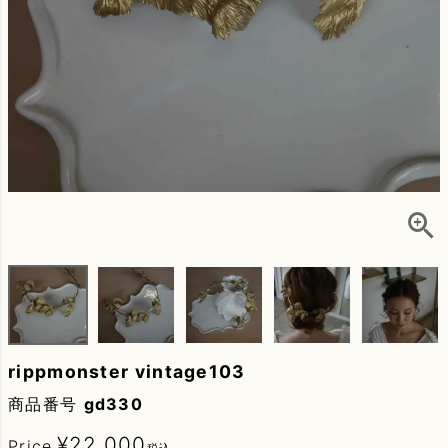
rippmonster vintage103
商品番号
gd330
¥
22,000
Price
税込