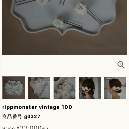
rippmonster vintage 100
商品番号
gd327
¥
33,000
Price
税込