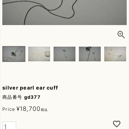
silver pearl ear cuff
商品番号
gd377
¥
18,700
Price
税込