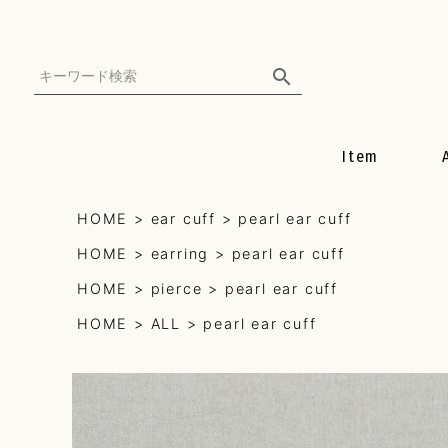
Item
all
HOME
ear cuff
pearl ear cuff
HOME
earring
pearl ear cuff
earring
HOME
pierce
pearl ear cuff
pierce
HOME
ALL
pearl ear cuff
necklace
mulch can