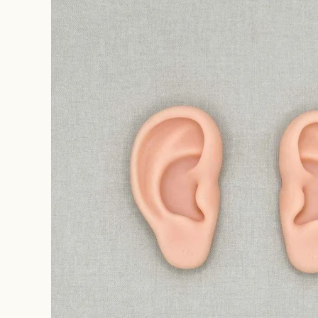
original ba
hair access
Cache
(candle jew
other
rippmonste
vintage
souhait la 
rippmonste