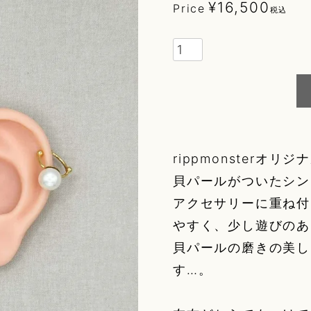
¥
16,500
Price
税込
g
ory
elry)
rippmonsterオリジ
貝パールがついたシンプ
r
アクセサリーに重ね付
やすく、少し遊びのあ
貝パールの磨きの美し
fleur
r
す…。