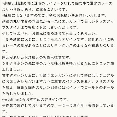
※刺繍と刺繍の間に透明のワイヤーをいれて編む事で通常のレース
よりハリ感があり、強度もございます。
※繊細にはなりますのでご丁寧なお取扱いをお願いいたします。
刺繍の丸い甘みの雰囲気から一気にエレガントで美しいドレスアッ
プスタイルまで幅広くお楽しみいただけます。
そして何よりも、お首元に映る影までも美しくありたい。
「影を綺麗に大切に」とつくられたデザインです。鎖骨あたりに映
るレースの影があることによりネックレスのような存在感となりま
す。
胸元があいたお洋服との相性も抜群です。
シルクリボンの先に雫のような揺れ感を持たせるためにドロップ加
工しました。
甘すぎずハンサムに、可愛くエレガントにそして時にはカジュアル
にお楽しみいただけますように左右のバランスを変え、クリスタル
を加え、繊細な編みのリボン部分にはポイントでゴールドのボール
をあしらいました。
weddingにもおすすめのデザインです。
手作業で製作しておりますので、一つ一つ違う形・表情をしていま
す。