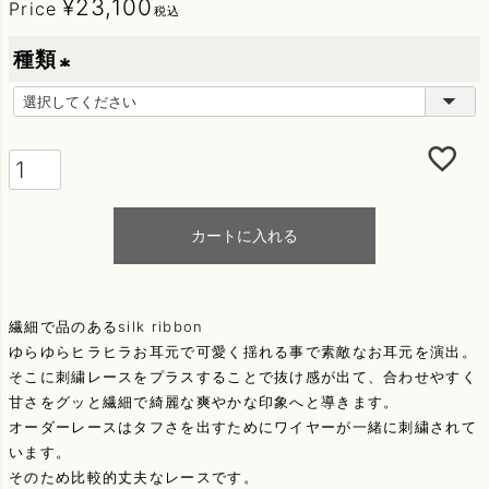
¥
23,100
Price
税込
種類
(
必
須
)
カートに入れる
繊細で品のあるsilk ribbon
ゆらゆらヒラヒラお耳元で可愛く揺れる事で素敵なお耳元を演出。
そこに刺繍レースをプラスすることで抜け感が出て、合わせやすく
甘さをグッと繊細で綺麗な爽やかな印象へと導きます。
オーダーレースはタフさを出すためにワイヤーが一緒に刺繍されて
います。
そのため比較的丈夫なレースです。