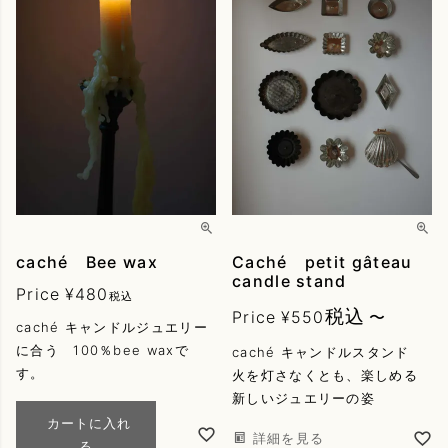
アイテム
Pierce
Earring
Earcuff
Choker
Other
アレルギー加工可能
caché Bee wax
Caché petit gâteau
検索する
candle stand
Price
¥
480
税込
税込
Price
¥
550
〜
caché キャンドルジュエリー
に合う 100％bee waxで
caché キャンドルスタンド
す。
火を灯さなくとも、楽しめる
新しいジュエリーの姿
カートに入れ
詳細を見る
る