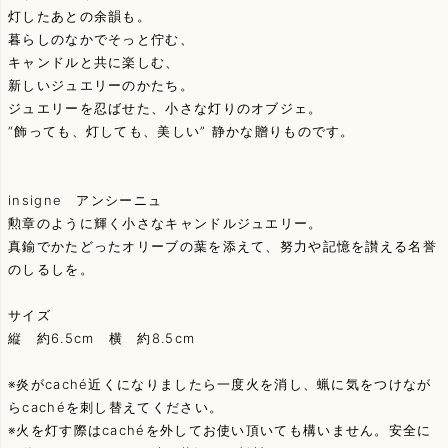
灯したあとの余韻も。
暮らしのなかでそっと佇む、
キャンドルと共に楽しむ、
新しいジュエリーのかたち。
ジュエリーを忍ばせた、小さな灯りのオブジェ。
“飾っても、灯しても、美しい” 静かな贈りものです。
insigne アンシーニュ
勲章のように輝く小さなキャンドルジュエリー。
真鍮でかたどったオリーブの葉を添えて、努力や記憶を讃える名誉
のしるしを。
サイズ
縦 約6.5cm 横 約8.5cm
※炎がcaché近くになりましたら一度火を消し、蝋に気をつけなが
らcachéを刺し替えてください。
※火を灯す際はcachéを外してお使い頂いても構いません。安全に