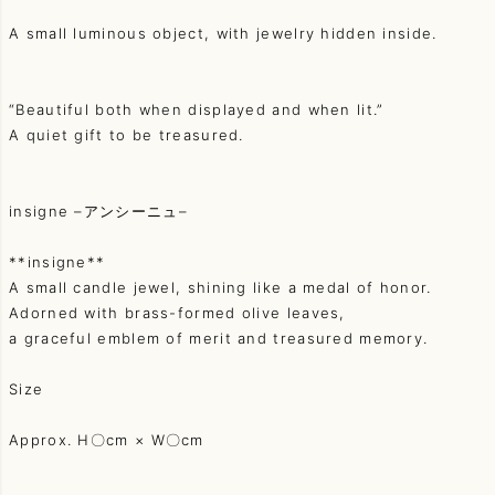
A small luminous object, with jewelry hidden inside.
“Beautiful both when displayed and when lit.”
A quiet gift to be treasured.
insigne –アンシーニュ–
**insigne**
A small candle jewel, shining like a medal of honor.
Adorned with brass-formed olive leaves,
a graceful emblem of merit and treasured memory.
Size
Approx. H〇cm × W〇cm