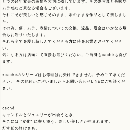
とつの経年変美の表情を大切に残しています。その為写真と色味や
ムラ感など異なる場合もございます。
それこそが美しいと感じそのまま、素のままを作品として残しまし
た。
その為、傷、ムラ、表情についての交換、返品、返金はいかなる場
合もお断りいたします。
それら全てを愛し慈しんでくださる方に時をお繋ぎさせてくださ
い。
気になる方は店頭にて直接お選びください。ご自身もcachéも喜び
ます。
※cachéのシリーズはお修理はお受けできません。予めご了承くだ
さい。 その他何かございましたらお問い合わせLINEにご相談くだ
さい。
caché
キャンドルとジュエリーが出会うとき、
そこには “変化” に寄り添う、新しい美しさが生まれます。
灯す前の静けさも、