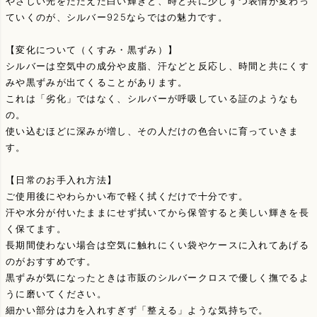
やさしい光をたたえた白い輝きと、時と共に少しずつ表情が変わっ
ていくのが、シルバー925ならではの魅力です。
【変化について（くすみ・黒ずみ）】
シルバーは空気中の成分や皮脂、汗などと反応し、時間と共にくす
みや黒ずみが出てくることがあります。
これは「劣化」ではなく、シルバーが呼吸している証のようなも
の。
使い込むほどに深みが増し、その人だけの色合いに育っていきま
す。
【日常のお手入れ方法】
ご使用後にやわらかい布で軽く拭くだけで十分です。
汗や水分が付いたままにせず拭いてから保管すると美しい輝きを長
く保てます。
長期間使わない場合は空気に触れにくい袋やケースに入れてあげる
のがおすすめです。
黒ずみが気になったときは市販のシルバークロスで優しく撫でるよ
うに磨いてください。
細かい部分は力を入れすぎず「整える」ような気持ちで。