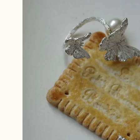
original ba
hair access
Cache
(candle jew
other
rippmonste
vintage
souhait la 
rippmonste