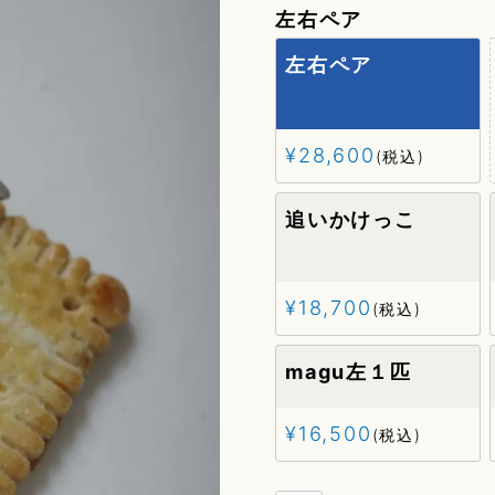
左右ペア
g
左右ペア
ory
¥
28,600
税込
elry)
追いかけっこ
¥
18,700
税込
r
magu左１匹
fleur
r
¥
16,500
税込