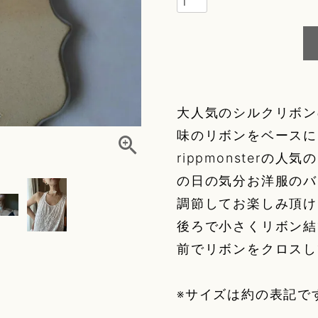
g
ory
大人気のシルクリボン
elry)
味のリボンをベースに
rippmonster
の日の気分お洋服のバ
r
調節してお楽しみ頂け
後ろで小さくリボン結
前でリボンをクロスし
fleur
r
※サイズは約の表記で