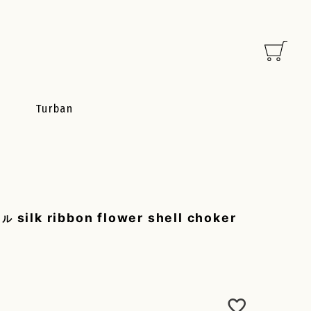
Turban
silk ribbon flower shell choker
ェル