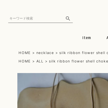
Item
all
HOME
necklace
silk ribbon flower shell
HOME
ALL
silk ribbon flower shell chok
earring
pierce
necklace
mulch can