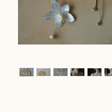
original ba
hair access
Cache
(candle jew
other
rippmonste
vintage
souhait la 
rippmonste