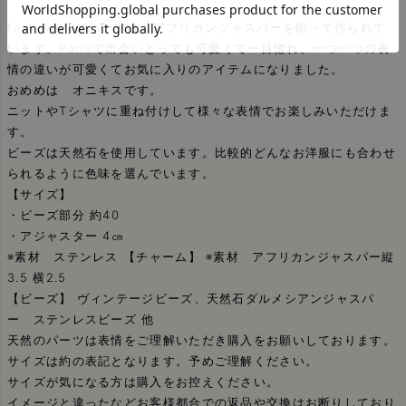
fox? wolf?のパーツは、アフリカンジャスパーを削って作られて
います。Parisで出会いとっても可愛くて一目惚れ。一つ一つの表
情の違いが可愛くてお気に入りのアイテムになりました。
おめめは オニキスです。
ニットやTシャツに重ね付けして様々な表情でお楽しみいただけま
す。
ビーズは天然石を使用しています。比較的どんなお洋服にも合わせ
られるように色味を選んでいます。
【サイズ】
・ビーズ部分 約40
・アジャスター 4㎝
※素材 ステンレス 【チャーム】 ※素材 アフリカンジャスパー縦
3.5 横2.5
【ビーズ】 ヴィンテージビーズ、天然石ダルメシアンジャスパ
ー ステンレスビーズ 他
天然のパーツは表情をご理解いただき購入をお願いしております。
サイズは約の表記となります。予めご理解ください。
サイズが気になる方は購入をお控えください。
イメージと違ったなどお客様都合での返品や交換はお断りしており