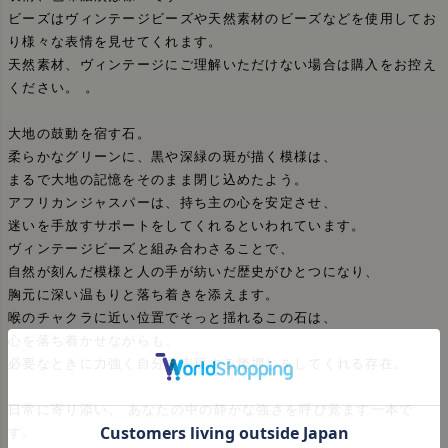
ビーズはヴィンテージビーズや天然素材のビーズなどを使用してお
り様々な表情を見せてくれます。
天然素材、ヴィンテージにご理解いただけない場合は購入をお控え
ください。 。
大地の鼓動を宿す石。
柔らかなグリーンに、黒や深緑の斑が描く模様は、
まるで大地の記憶をそのまま閉じ込めたよう。
アフリカンジャスパーは、持ち主の心を安定させ、
迷いを手放すサポートをしてくれるといわれています。
ヴィンテージビーズと組み合わさることで、
自然が刻んだ模様と人の手が紡いだ歴史がひとつになり、
胸元に深い温もりと落ち着きを添えます。
喉のチャクラに近い位置でそっと揺れるこの石は、
心を落ち着かせながらも、
必要なときに力強く自分を表現する後押しをしてくれる存在。
日常に寄り添い、 あなたの中の静かな強さを呼び覚ます一本で
す。