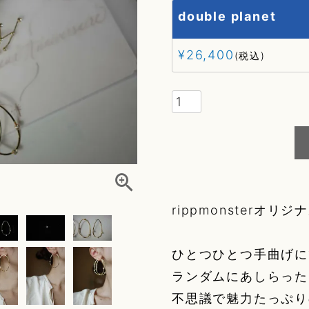
double planet
g
¥
26,400
税込
ory
elry)
r
rippmonsterオリ
fleur
ひとつひとつ手曲げに
r
ランダムにあしらった
不思議で魅力たっぷり