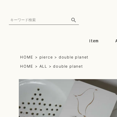
Item
all
HOME
pierce
double planet
HOME
ALL
double planet
earring
pierce
necklace
mulch can