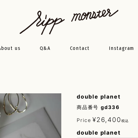
About us
Q&A
Contact
Instagram
double planet
商品番号
gd336
¥
26,400
Price
税込
double planet