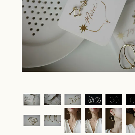
original ba
hair access
Cache
(candle jew
other
rippmonste
vintage
souhait la 
rippmonste