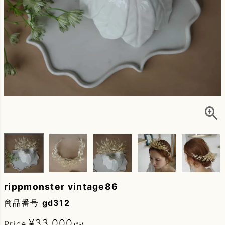
rippmonster vintage86
商品番号
gd312
¥
33,000
Price
税込