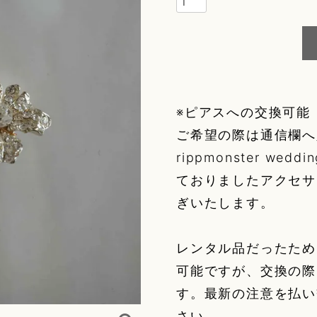
g
ory
※ピアスへの交換可能
elry)
ご希望の際は通信欄へ
rippmonster w
ておりましたアクセサリーを
r
ぎいたします。
レンタル品だったため
fleur
可能ですが、交換の際
r
す。最新の注意を払い
さい。