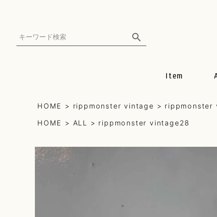
Item
all
HOME
rippmonster vintage
rippmonster
HOME
ALL
rippmonster vintage28
earring
pierce
necklace
mulch can