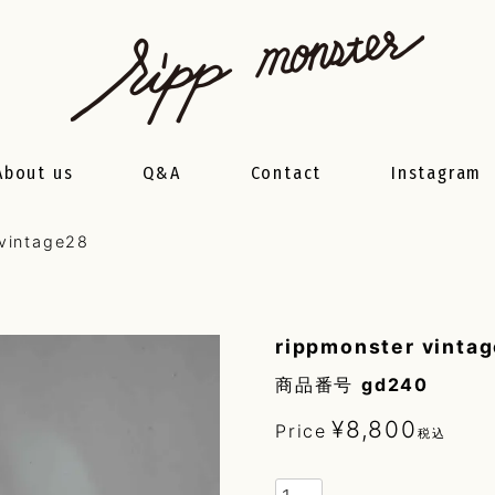
About us
Q&A
Contact
Instagram
 vintage28
rippmonster vinta
商品番号
gd240
¥
8,800
Price
税込