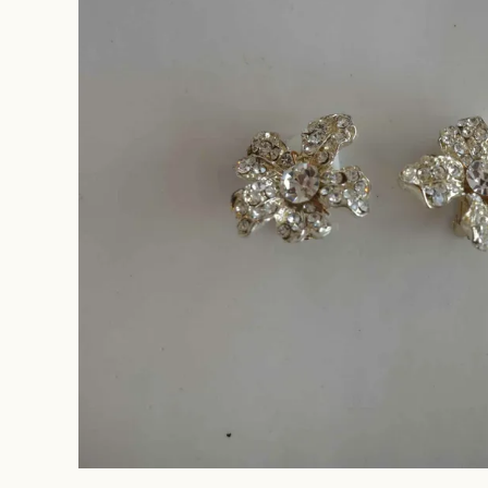
original ba
hair access
Cache
(candle jew
other
rippmonste
vintage
souhait la 
rippmonste