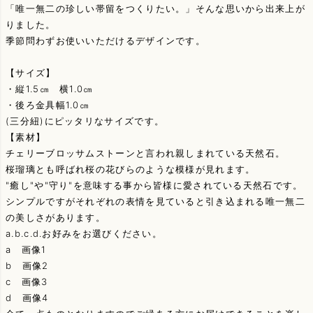
「唯一無二の珍しい帯留をつくりたい。」そんな思いから出来上が
りました。
季節問わずお使いいただけるデザインです。
【サイズ】
・縦1.5㎝ 横1.0㎝
・後ろ金具幅1.0㎝
(三分紐)にピッタリなサイズです。
【素材】
チェリーブロッサムストーンと言われ親しまれている天然石。
桜瑠璃とも呼ばれ桜の花びらのような模様が見れます。
"癒し"や"守り"を意味する事から皆様に愛されている天然石です。
シンプルですがそれぞれの表情を見ていると引き込まれる唯一無二
の美しさがあります。
a.b.c.d.お好みをお選びください。
a 画像1
b 画像2
c 画像3
d 画像4