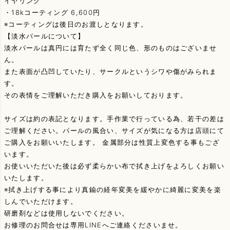
イヤリング
・18kコーティング 6,600円
※コーティングは後日のお渡しとなります。
【淡水パールについて】
淡水パールは真円には育たず全く同じ色、形のものはございませ
ん。
また表面が凸凹していたり、サークルというシワや傷がみられま
す。
その表情をご理解いただき購入をお願いしております。
サイズは約の表記となります。手作業で行っている為、若干の差は
ご理解ください。パールの風合い、サイズが気になる方は店頭にて
ご購入をお願いいたします。 金属部分は性質上変色する事もござ
います。
お使いいただいた後は必ず柔らかい布で拭き上げをよろしくお願い
いたします。
※拭き上げする事により真鍮の経年変美を緩やかに綺麗に変美を楽
しんでいただけます。
研磨剤などは使用しないでください。
お修理のお問合せは専用LINEへご連絡くださいませ。