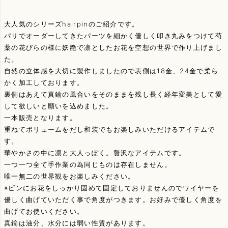
大人気のシリーズhairpinのご紹介です。
パリでオーダーしてきたパーツを細かく優しく叩き丸みをつけて芍
薬の花びらの様に妖艶で凛としたお花を空想の世界で作り上げまし
た。
自然の立体感を大切に製作しましたので表側は18金、24金で柔ら
かく加工しております。
裏側はあえて真鍮の風合いをそのままを残し長く経年変美として愛
して欲しいと願いを込めました。
一本販売となります。
重ねてボリュームをだし和装でもお楽しみいただけるアイテムで
す。
華やかさの中に凛と大人っぽく。贅沢なアイテムです。
一つ一つ全て手作業の為同じものは存在しません。
唯一無二の世界観をお楽しみください。
※ピンにお花をしっかり固めて固定しておりませんのでワイヤーを
優しく曲げていただく事で角度がつきます。お好みで優しく角度を
曲げてお使いください。
真鍮は油分、水分には弱い性質があります。