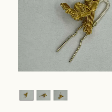
original ba
hair access
Cache
(candle jew
other
rippmonste
vintage
souhait la 
rippmonste