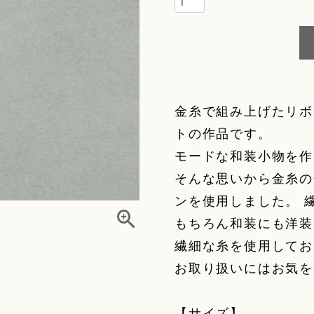
g
ory
金糸で組み上げたリボ
elry)
トの作品です。
モードな和装小物を作
そんな思いから金糸の
r
ンを使用しました。 
もちろん和装にも洋装
繊細な糸を使用してお
fleur
お取り扱いにはお気を
r
【サイズ】